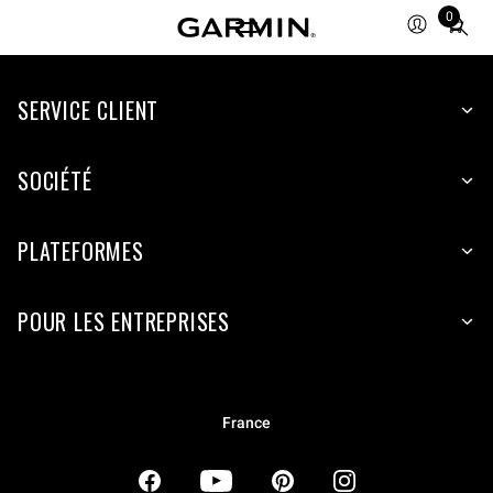
0
Total
items
in
SERVICE CLIENT
cart:
0
SOCIÉTÉ
PLATEFORMES
POUR LES ENTREPRISES
France