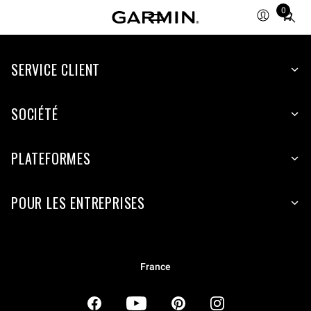
0
Total
items
in
SERVICE CLIENT
cart:
0
SOCIÉTÉ
PLATEFORMES
POUR LES ENTREPRISES
France