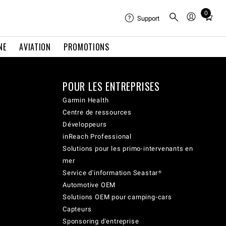
0
Total
Support
items
in
NE
AVIATION
PROMOTIONS
cart:
0
POUR LES ENTREPRISES
Garmin Health
Centre de ressources
Développeurs
inReach Professional
Solutions pour les primo-intervenants en
mer
Service d'information Seastar®
Automotive OEM
Solutions OEM pour camping-cars
Capteurs
Sponsoring d'entreprise