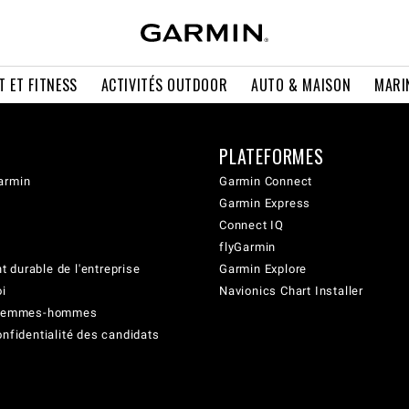
T ET FITNESS
ACTIVITÉS OUTDOOR
AUTO & MAISON
MARI
PLATEFORMES
armin
Garmin Connect
Garmin Express
Connect IQ
flyGarmin
 durable de l'entreprise
Garmin Explore
oi
Navionics Chart Installer
é femmes-hommes
onfidentialité des candidats