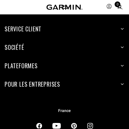
0
Total
items
in
SERVICE CLIENT
cart:
0
SOCIÉTÉ
PLATEFORMES
POUR LES ENTREPRISES
France