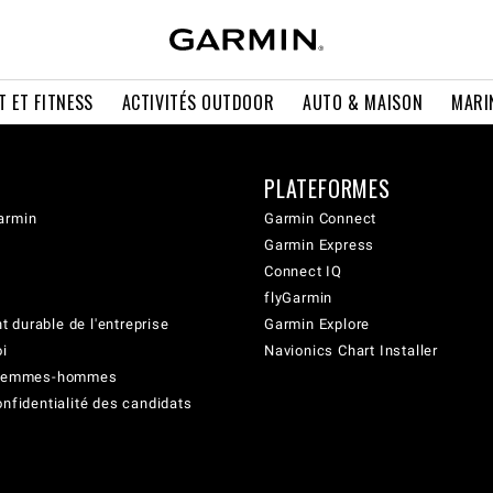
T ET FITNESS
ACTIVITÉS OUTDOOR
AUTO & MAISON
MARI
PLATEFORMES
armin
Garmin Connect
Garmin Express
Connect IQ
flyGarmin
 durable de l'entreprise
Garmin Explore
oi
Navionics Chart Installer
é femmes-hommes
onfidentialité des candidats