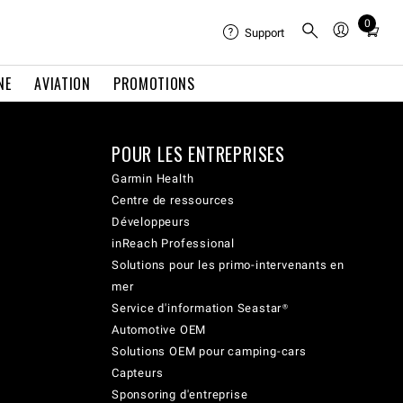
0
Total
Support
items
in
NE
AVIATION
PROMOTIONS
cart:
0
POUR LES ENTREPRISES
Garmin Health
Centre de ressources
Développeurs
inReach Professional
Solutions pour les primo-intervenants en
mer
Service d'information Seastar®
Automotive OEM
Solutions OEM pour camping-cars
Capteurs
Sponsoring d'entreprise