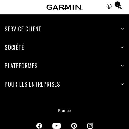
0
Total
items
in
SERVICE CLIENT
cart:
0
SOCIÉTÉ
PLATEFORMES
POUR LES ENTREPRISES
France