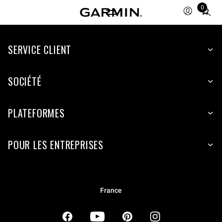
0
Total
items
in
SERVICE CLIENT
cart:
0
SOCIÉTÉ
PLATEFORMES
POUR LES ENTREPRISES
France