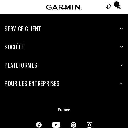
0
Total
items
in
SERVICE CLIENT
cart:
0
SOCIÉTÉ
PLATEFORMES
POUR LES ENTREPRISES
France