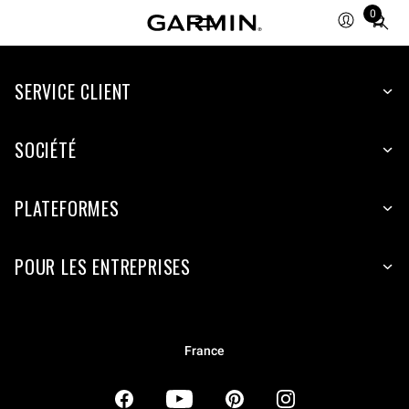
0
Total
items
in
SERVICE CLIENT
cart:
0
SOCIÉTÉ
PLATEFORMES
POUR LES ENTREPRISES
France