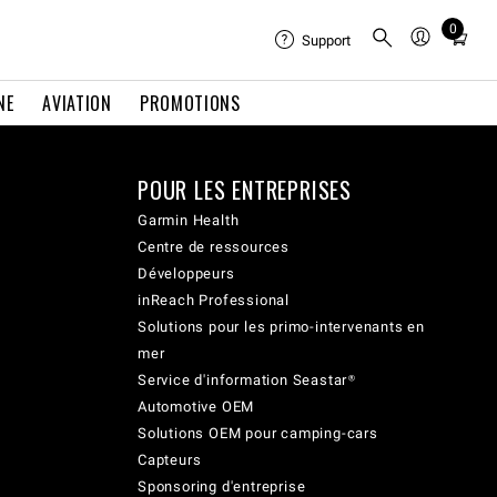
0
Total
Support
items
in
NE
AVIATION
PROMOTIONS
cart:
0
POUR LES ENTREPRISES
Garmin Health
Centre de ressources
Développeurs
inReach Professional
Solutions pour les primo-intervenants en
mer
Service d'information Seastar®
Automotive OEM
Solutions OEM pour camping-cars
Capteurs
Sponsoring d'entreprise