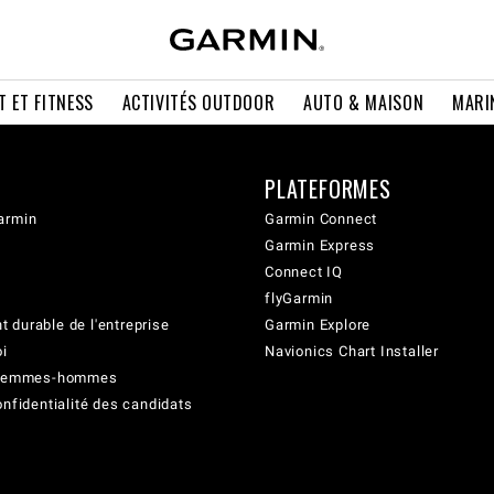
T ET FITNESS
ACTIVITÉS OUTDOOR
AUTO & MAISON
MARI
PLATEFORMES
armin
Garmin Connect
Garmin Express
Connect IQ
flyGarmin
 durable de l'entreprise
Garmin Explore
oi
Navionics Chart Installer
é femmes-hommes
onfidentialité des candidats