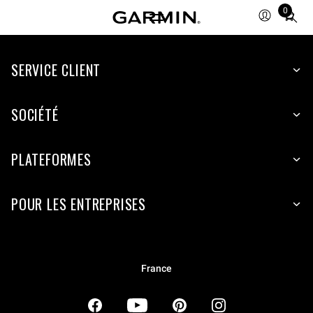
0
Total
items
in
SERVICE CLIENT
cart:
0
SOCIÉTÉ
PLATEFORMES
POUR LES ENTREPRISES
France