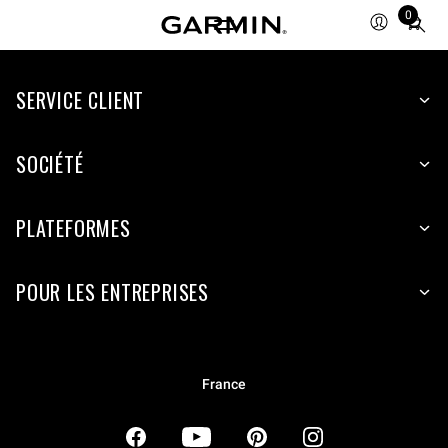
0
Total
items
in
SERVICE CLIENT
cart:
0
SOCIÉTÉ
PLATEFORMES
POUR LES ENTREPRISES
France