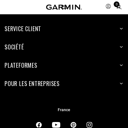
0
Total
items
in
SERVICE CLIENT
cart:
0
SOCIÉTÉ
PLATEFORMES
POUR LES ENTREPRISES
France