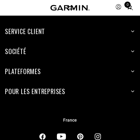
0
Total
items
in
SERVICE CLIENT
cart:
0
SOCIÉTÉ
PLATEFORMES
POUR LES ENTREPRISES
France