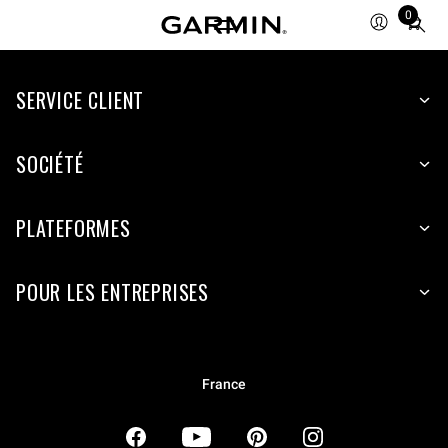
0
Total
items
in
SERVICE CLIENT
cart:
0
SOCIÉTÉ
PLATEFORMES
POUR LES ENTREPRISES
France