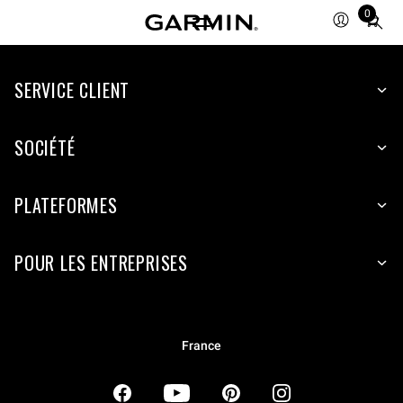
0
Total
items
in
SERVICE CLIENT
cart:
0
SOCIÉTÉ
PLATEFORMES
POUR LES ENTREPRISES
France