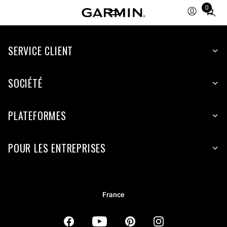
0
Total
items
in
SERVICE CLIENT
cart:
0
SOCIÉTÉ
PLATEFORMES
POUR LES ENTREPRISES
France