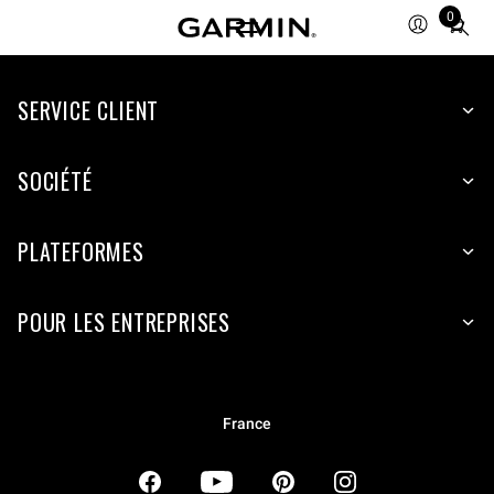
0
Total
items
in
SERVICE CLIENT
cart:
0
SOCIÉTÉ
PLATEFORMES
POUR LES ENTREPRISES
France