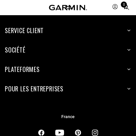
0
Total
items
in
SERVICE CLIENT
cart:
0
SOCIÉTÉ
PLATEFORMES
POUR LES ENTREPRISES
France