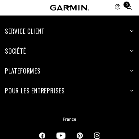
0
Total
items
in
SERVICE CLIENT
cart:
0
SOCIÉTÉ
PLATEFORMES
POUR LES ENTREPRISES
France