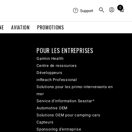
0
Total
Support
items
in
NE
AVIATION
PROMOTIONS
cart:
0
POUR LES ENTREPRISES
Garmin Health
Centre de ressources
Développeurs
inReach Professional
Solutions pour les primo-intervenants en
mer
Service d'information Seastar®
Automotive OEM
Solutions OEM pour camping-cars
Capteurs
Sponsoring d'entreprise