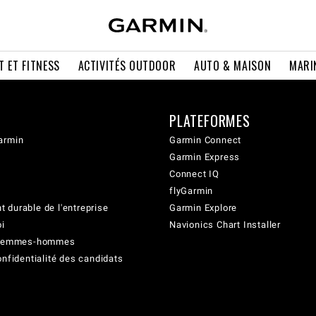
T ET FITNESS
ACTIVITÉS OUTDOOR
AUTO & MAISON
MARI
PLATEFORMES
armin
Garmin Connect
Garmin Express
Connect IQ
flyGarmin
 durable de l'entreprise
Garmin Explore
oi
Navionics Chart Installer
é femmes-hommes
onfidentialité des candidats