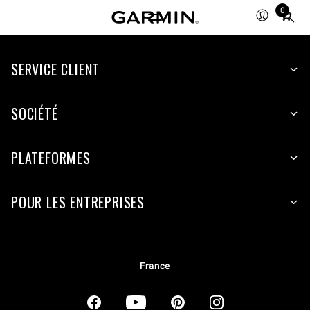
0
Total
items
in
SERVICE CLIENT
cart:
0
SOCIÉTÉ
PLATEFORMES
POUR LES ENTREPRISES
France