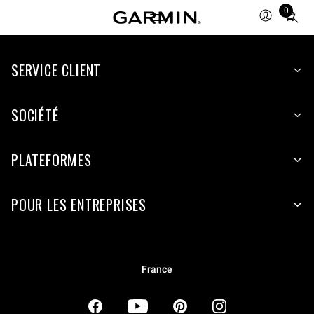
0
Total
items
in
SERVICE CLIENT
cart:
0
SOCIÉTÉ
PLATEFORMES
POUR LES ENTREPRISES
France