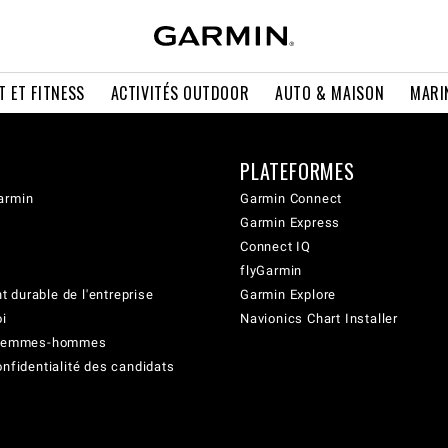
T ET FITNESS
ACTIVITÉS OUTDOOR
AUTO & MAISON
MARI
PLATEFORMES
armin
Garmin Connect
Garmin Express
Connect IQ
flyGarmin
 durable de l'entreprise
Garmin Explore
oi
Navionics Chart Installer
é femmes-hommes
onfidentialité des candidats