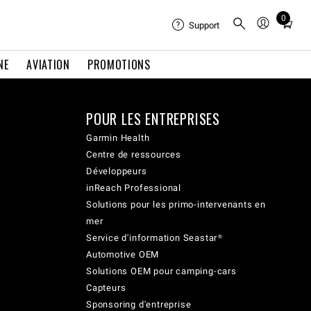
0
Total
Support
items
in
NE
AVIATION
PROMOTIONS
cart:
0
POUR LES ENTREPRISES
Garmin Health
Centre de ressources
Développeurs
inReach Professional
Solutions pour les primo-intervenants en
mer
Service d'information Seastar®
Automotive OEM
Solutions OEM pour camping-cars
Capteurs
Sponsoring d'entreprise