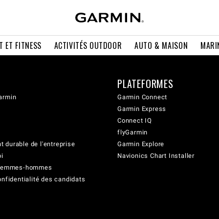
T ET FITNESS
ACTIVITÉS OUTDOOR
AUTO & MAISON
MARI
PLATEFORMES
armin
Garmin Connect
Garmin Express
Connect IQ
flyGarmin
 durable de l'entreprise
Garmin Explore
oi
Navionics Chart Installer
é femmes-hommes
onfidentialité des candidats