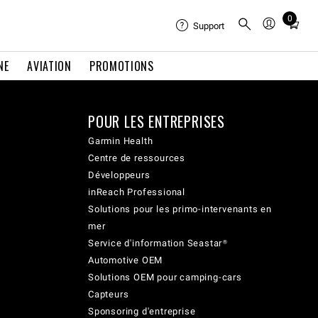
0
Total
Support
items
in
NE
AVIATION
PROMOTIONS
cart:
0
POUR LES ENTREPRISES
Garmin Health
Centre de ressources
Développeurs
inReach Professional
Solutions pour les primo-intervenants en
mer
Service d'information Seastar®
Automotive OEM
Solutions OEM pour camping-cars
Capteurs
Sponsoring d'entreprise