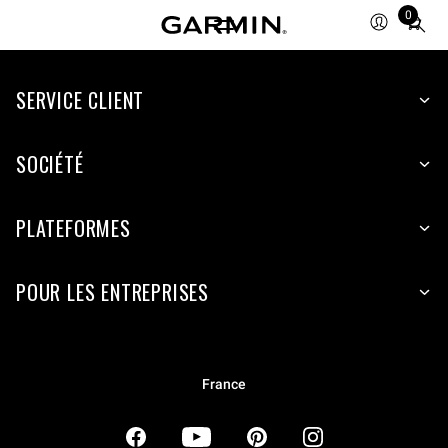
0
Total
items
in
SERVICE CLIENT
cart:
0
SOCIÉTÉ
PLATEFORMES
POUR LES ENTREPRISES
France