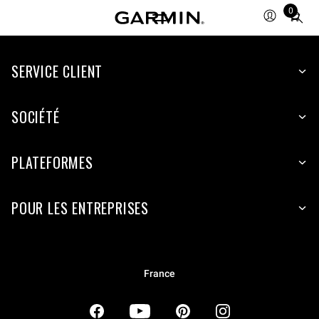
0
Total
items
in
SERVICE CLIENT
cart:
0
SOCIÉTÉ
PLATEFORMES
POUR LES ENTREPRISES
France