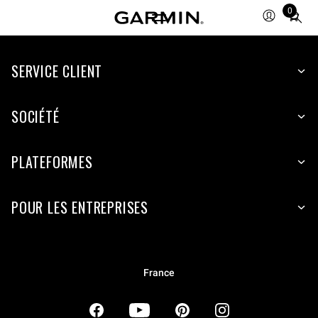
0
Total
items
in
SERVICE CLIENT
cart:
0
SOCIÉTÉ
PLATEFORMES
POUR LES ENTREPRISES
France