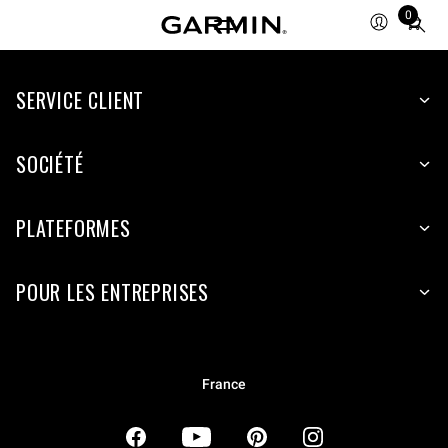
0
Total
items
in
SERVICE CLIENT
cart:
0
SOCIÉTÉ
PLATEFORMES
POUR LES ENTREPRISES
France