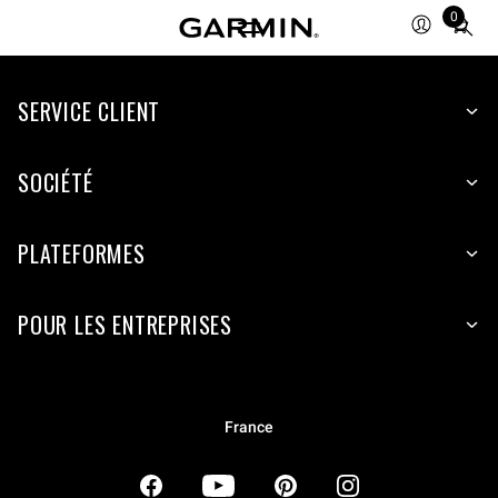
0
Total
items
in
SERVICE CLIENT
cart:
0
SOCIÉTÉ
PLATEFORMES
POUR LES ENTREPRISES
France