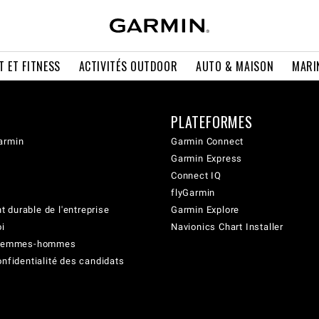
T ET FITNESS
ACTIVITÉS OUTDOOR
AUTO & MAISON
MARI
PLATEFORMES
armin
Garmin Connect
Garmin Express
Connect IQ
flyGarmin
 durable de l'entreprise
Garmin Explore
oi
Navionics Chart Installer
é femmes-hommes
onfidentialité des candidats