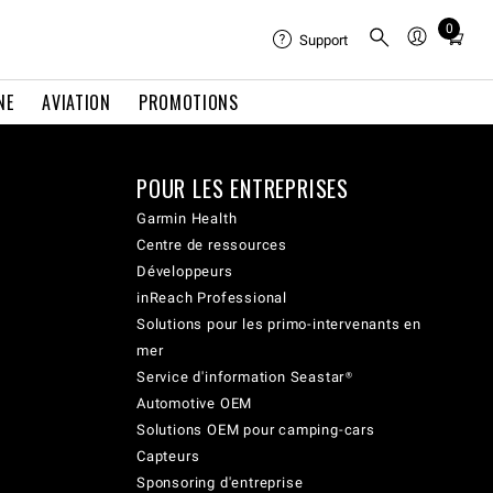
0
Total
Support
items
in
NE
AVIATION
PROMOTIONS
cart:
0
POUR LES ENTREPRISES
Garmin Health
Centre de ressources
Développeurs
inReach Professional
Solutions pour les primo-intervenants en
mer
Service d'information Seastar®
Automotive OEM
Solutions OEM pour camping-cars
Capteurs
Sponsoring d'entreprise