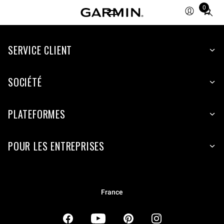
0
Total
items
in
SERVICE CLIENT
cart:
0
SOCIÉTÉ
PLATEFORMES
POUR LES ENTREPRISES
France