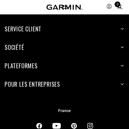
0
Total
items
in
SERVICE CLIENT
cart:
0
SOCIÉTÉ
PLATEFORMES
POUR LES ENTREPRISES
France