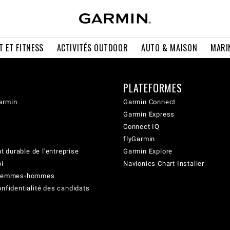
T ET FITNESS
ACTIVITÉS OUTDOOR
AUTO & MAISON
MARI
PLATEFORMES
armin
Garmin Connect
Garmin Express
Connect IQ
flyGarmin
 durable de l'entreprise
Garmin Explore
oi
Navionics Chart Installer
é femmes-hommes
onfidentialité des candidats