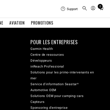
0
Total
Support
items
in
NE
AVIATION
PROMOTIONS
cart:
0
POUR LES ENTREPRISES
Garmin Health
Centre de ressources
Développeurs
inReach Professional
Solutions pour les primo-intervenants en
mer
Service d'information Seastar®
Automotive OEM
Solutions OEM pour camping-cars
Capteurs
Sponsoring d'entreprise