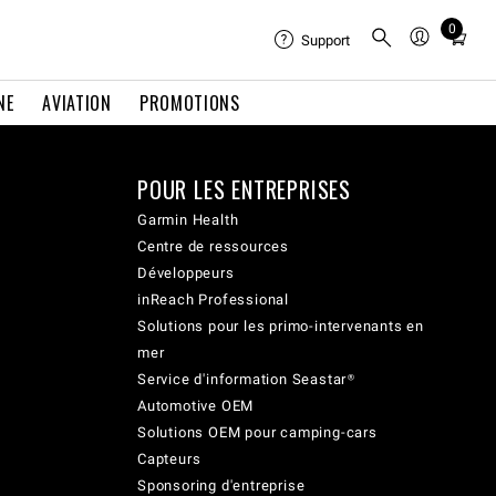
0
Total
Support
items
in
NE
AVIATION
PROMOTIONS
cart:
0
POUR LES ENTREPRISES
Garmin Health
Centre de ressources
Développeurs
inReach Professional
Solutions pour les primo-intervenants en
mer
Service d'information Seastar®
Automotive OEM
Solutions OEM pour camping-cars
Capteurs
Sponsoring d'entreprise