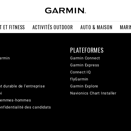
T ET FITNESS
ACTIVITÉS OUTDOOR
AUTO & MAISON
MARI
PLATEFORMES
armin
Garmin Connect
Garmin Express
Connect IQ
flyGarmin
 durable de l'entreprise
Garmin Explore
oi
Navionics Chart Installer
é femmes-hommes
onfidentialité des candidats