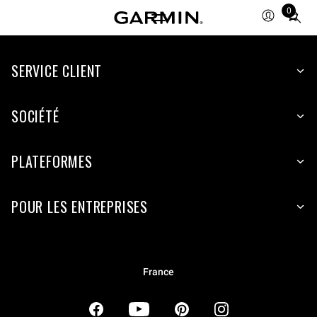
0
Total
items
in
SERVICE CLIENT
cart:
0
SOCIÉTÉ
PLATEFORMES
POUR LES ENTREPRISES
France