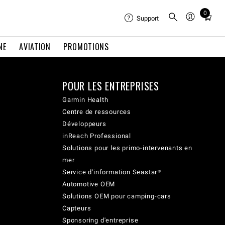
0
Total
Support
items
in
NE
AVIATION
PROMOTIONS
cart:
0
POUR LES ENTREPRISES
Garmin Health
Centre de ressources
Développeurs
inReach Professional
Solutions pour les primo-intervenants en
mer
Service d'information Seastar®
Automotive OEM
Solutions OEM pour camping-cars
Capteurs
Sponsoring d'entreprise