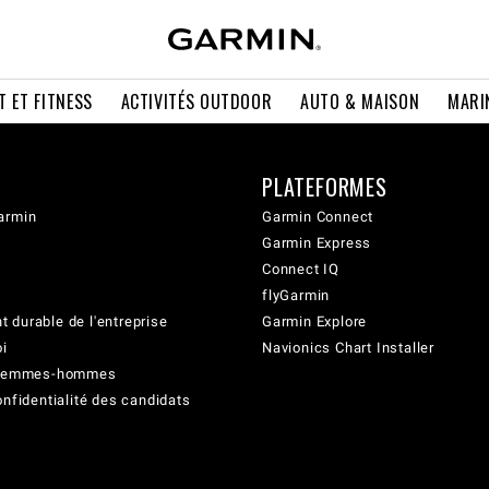
T ET FITNESS
ACTIVITÉS OUTDOOR
AUTO & MAISON
MARI
PLATEFORMES
armin
Garmin Connect
Garmin Express
Connect IQ
flyGarmin
 durable de l'entreprise
Garmin Explore
oi
Navionics Chart Installer
é femmes-hommes
onfidentialité des candidats