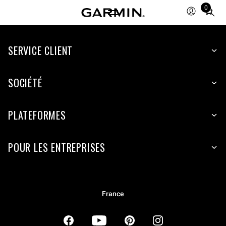
0
Total
items
in
SERVICE CLIENT
cart:
0
SOCIÉTÉ
PLATEFORMES
POUR LES ENTREPRISES
France