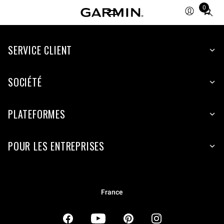
0
Total
items
in
SERVICE CLIENT
cart:
0
SOCIÉTÉ
PLATEFORMES
POUR LES ENTREPRISES
France