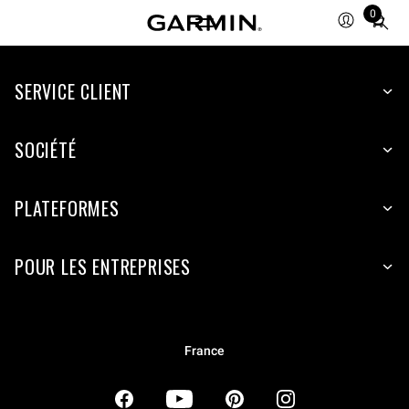
0
Total
items
in
SERVICE CLIENT
cart:
0
SOCIÉTÉ
PLATEFORMES
POUR LES ENTREPRISES
France