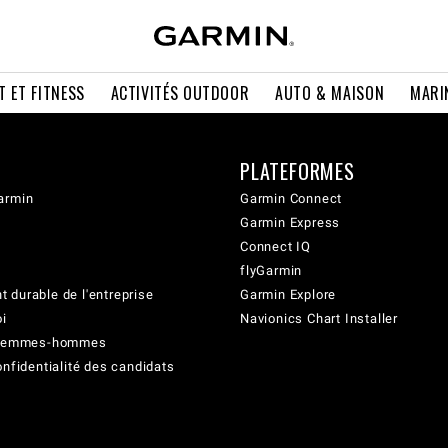
T ET FITNESS
ACTIVITÉS OUTDOOR
AUTO & MAISON
MARI
PLATEFORMES
armin
Garmin Connect
Garmin Express
Connect IQ
flyGarmin
 durable de l'entreprise
Garmin Explore
oi
Navionics Chart Installer
é femmes-hommes
onfidentialité des candidats