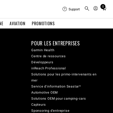
0
Total
Support
items
in
NE
AVIATION
PROMOTIONS
cart:
0
POUR LES ENTREPRISES
Garmin Health
Centre de ressources
Développeurs
inReach Professional
Solutions pour les primo-intervenants en
mer
Service d'information Seastar®
Automotive OEM
Solutions OEM pour camping-cars
Capteurs
Sponsoring d'entreprise