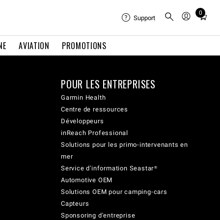
0
Total
Support
items
in
NE
AVIATION
PROMOTIONS
cart:
0
POUR LES ENTREPRISES
Garmin Health
Centre de ressources
Développeurs
inReach Professional
Solutions pour les primo-intervenants en
mer
Service d'information Seastar®
Automotive OEM
Solutions OEM pour camping-cars
Capteurs
Sponsoring d'entreprise