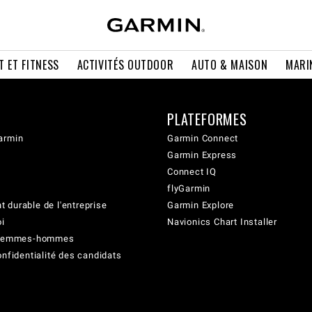
T ET FITNESS
ACTIVITÉS OUTDOOR
AUTO & MAISON
MARI
PLATEFORMES
armin
Garmin Connect
Garmin Express
Connect IQ
flyGarmin
 durable de l'entreprise
Garmin Explore
oi
Navionics Chart Installer
é femmes-hommes
onfidentialité des candidats