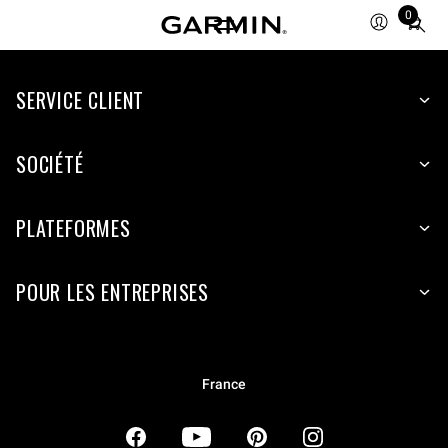
0
Total
items
in
SERVICE CLIENT
cart:
0
SOCIÉTÉ
PLATEFORMES
POUR LES ENTREPRISES
France