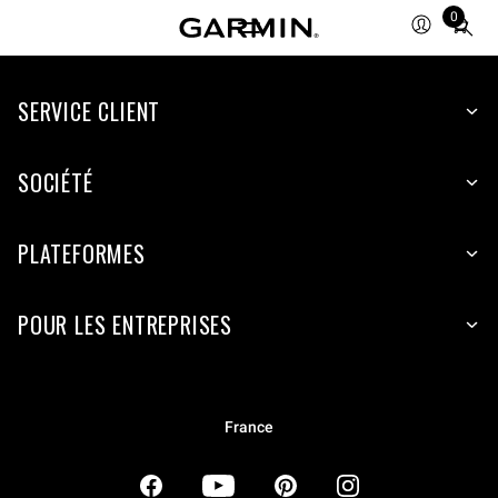
0
Total
items
in
SERVICE CLIENT
cart:
0
SOCIÉTÉ
PLATEFORMES
POUR LES ENTREPRISES
France