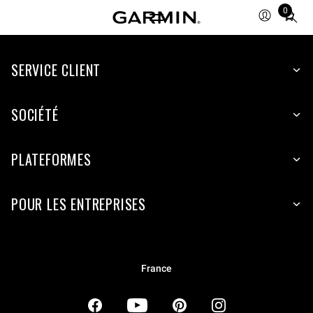
0
Total
items
in
SERVICE CLIENT
cart:
0
SOCIÉTÉ
PLATEFORMES
POUR LES ENTREPRISES
France