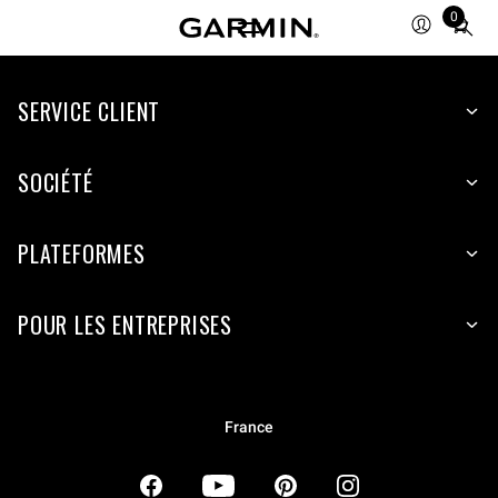
0
Total
items
in
SERVICE CLIENT
cart:
0
SOCIÉTÉ
PLATEFORMES
POUR LES ENTREPRISES
France