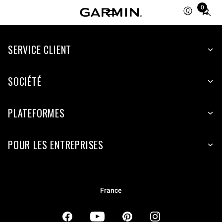
0
Total
items
in
SERVICE CLIENT
cart:
0
SOCIÉTÉ
PLATEFORMES
POUR LES ENTREPRISES
France