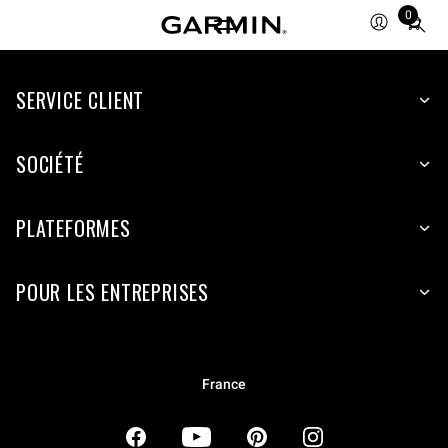
0
Total
items
in
SERVICE CLIENT
cart:
0
SOCIÉTÉ
PLATEFORMES
POUR LES ENTREPRISES
France