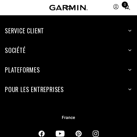
0
Total
items
in
SERVICE CLIENT
cart:
0
SOCIÉTÉ
PLATEFORMES
POUR LES ENTREPRISES
France