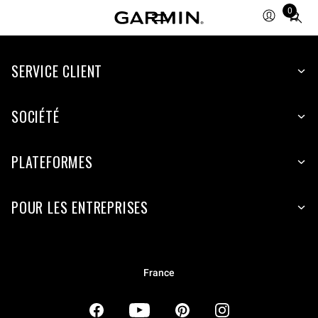
0
Total
items
in
SERVICE CLIENT
cart:
0
SOCIÉTÉ
PLATEFORMES
POUR LES ENTREPRISES
France